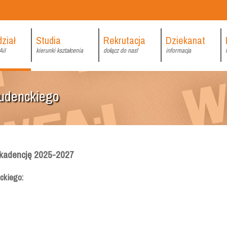
ział
Studia
Rekrutacja
Dziekanat
iI
kierunki kształcenia
dołącz do nas!
informacja
udenckiego
kadencję 2025-2027
ckiego: