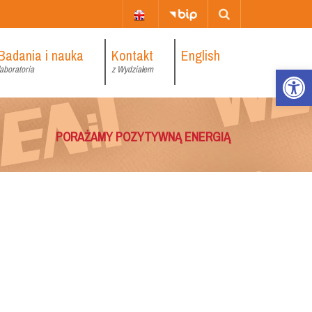
Badania i nauka
Kontakt
English
laboratoria
z Wydziałem
PORAŻAMY POZYTYWNĄ ENERGIĄ