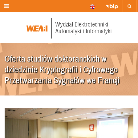
Oferta studiów doktoranckich w
dziedzinie Kryptografii i Cyfrowego
Przetwarzania Sygnałów we Francji