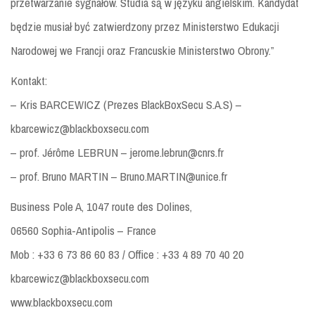
przetwarzanie sygnałów. Studia są w języku angielskim. Kandydat
będzie musiał być zatwierdzony przez Ministerstwo Edukacji
Narodowej we Francji oraz Francuskie Ministerstwo Obrony.”
Kontakt:
– Kris BARCEWICZ (Prezes BlackBoxSecu S.A.S) –
kbarcewicz@blackboxsecu.com
– prof. Jérôme LEBRUN – jerome.lebrun@cnrs.fr
– prof. Bruno MARTIN – Bruno.MARTIN@unice.fr
Business Pole A, 1047 route des Dolines,
06560 Sophia-Antipolis – France
Mob : +33 6 73 86 60 83 / Office : +33 4 89 70 40 20
kbarcewicz@blackboxsecu.com
www.blackboxsecu.com